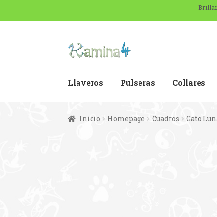
Brilla
Llaveros
Pulseras
Collares
Inicio
Homepage
Cuadros
Gato Lun
Inicio
¿Quiénes somos?
Blo
Finalizar compra
Homepage