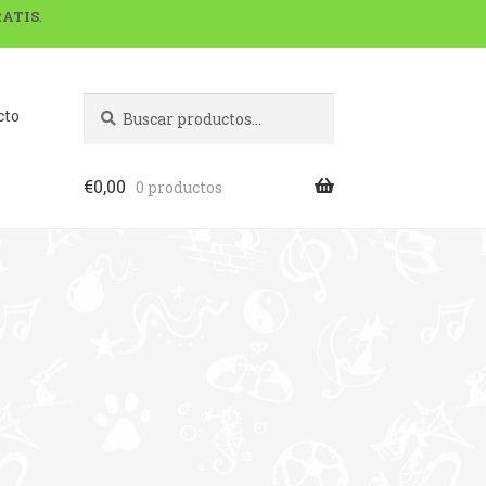
RATIS
.
Buscar
Buscar
cto
por:
€
0,00
0 productos