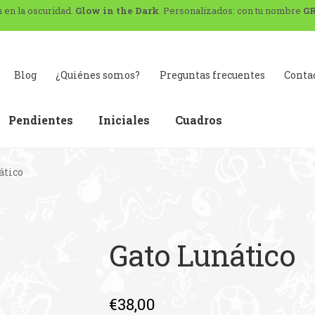
n en la oscuridad.
Glow in the Dark
. Personalizados: con tu nombre
G
Blog
¿Quiénes somos?
Preguntas frecuentes
Conta
Pendientes
Iniciales
Cuadros
ático
g
Carrito
Contacto
Envíos y devoluciones.
Legal
Mi cuenta
Preguntas frecuentes
Gato Lunático
€
38,00