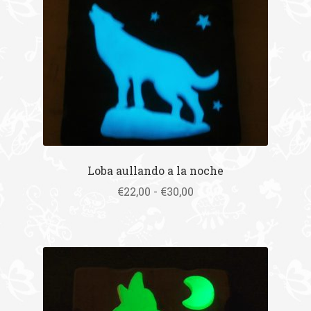
Loba aullando a la noche
Rango
€
22,00
-
€
30,00
de
precios:
desde
€22,00
hasta
€30,00