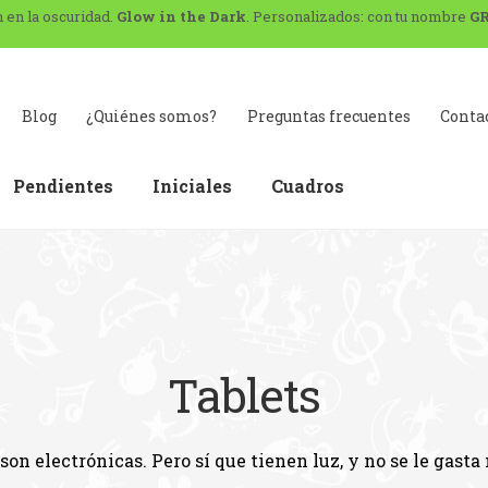
n en la oscuridad.
Glow in the Dark
. Personalizados: con tu nombre
G
Blog
¿Quiénes somos?
Preguntas frecuentes
Conta
Pendientes
Iniciales
Cuadros
g
Carrito
Contacto
Envíos y devoluciones.
Legal
Mi cuenta
Preguntas frecuentes
Tablets
son electrónicas. Pero sí que tienen luz, y no se le gasta