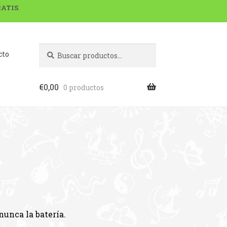
RATIS
.
Buscar
Buscar
cto
por:
€
0,00
0 productos
 nunca la batería.