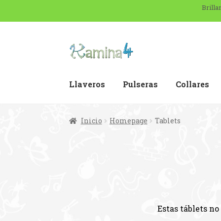
Brilla
Llaveros
Pulseras
Collares
Inicio
Homepage
Tablets
Inicio
¿Quiénes somos?
Blo
Finalizar compra
Homepage
Estas táblets no 